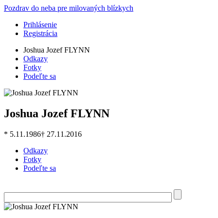
Skočiť na hlavný obsah
Pozdrav do neba pre milovaných blízkych
Prihlásenie
Registrácia
Joshua Jozef FLYNN
Odkazy
Fotky
Podeľte sa
Joshua Jozef FLYNN
* 5.11.1986
† 27.11.2016
Odkazy
Fotky
Podeľte sa
Hľadať
Vyhľadávanie