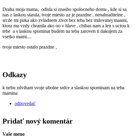
Draha moja mama, odisla si znasho spolocneho domu , kde si sa
nas z laskou starala, tvoje miesto uz je prazdne , nenahraditelne ,
srcde mi puka ako zvladnem zivot bez teba bez milovanej maami,
ktora ma vzdy chranila ako oo v hlave , chibas nam a len s uctou k
tebe a s laskou spominat budem na teba zaroven ti dakujem za
vsetko mami....
tvoje miesto ostalo prazdne ,
Odkazy
k nebu zdviham svoje ubolne srdce a slaskou spominam na teba
mamina
odpovedať
Pridať nový komentár
Vaše meno