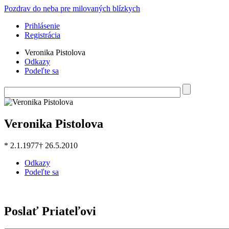
Skočiť na hlavný obsah
Pozdrav do neba pre milovaných blízkych
Prihlásenie
Registrácia
Veronika Pistolova
Odkazy
Podeľte sa
Hľadať
Vyhľadávanie
Veronika Pistolova
* 2.1.1977
† 26.5.2010
Odkazy
Podeľte sa
Poslať Priateľovi