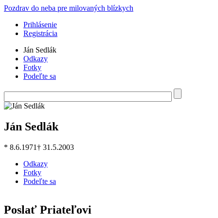
Skočiť na hlavný obsah
Pozdrav do neba pre milovaných blízkych
Prihlásenie
Registrácia
Ján Sedlák
Odkazy
Fotky
Podeľte sa
Hľadať
Vyhľadávanie
Ján Sedlák
* 8.6.1971
† 31.5.2003
Odkazy
Fotky
Podeľte sa
Poslať Priateľovi