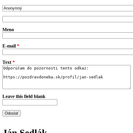
odosielateľ-meno
Odosielateľ
Meno
E-mail
*
Text
*
Leave this field blank
Ján Sedlák