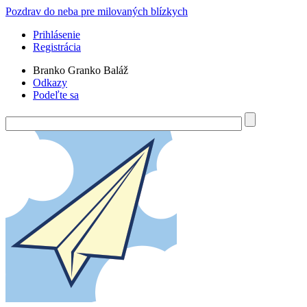
Skočiť na hlavný obsah
Pozdrav do neba pre milovaných blízkych
Prihlásenie
Registrácia
Branko Granko Baláž
Odkazy
Podeľte sa
Hľadať
Vyhľadávanie