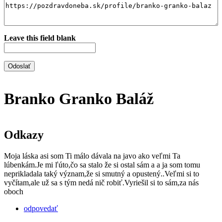
Leave this field blank
Branko Granko Baláž
Odkazy
Moja láska asi som Ti málo dávala na javo ako veľmi Ta
lúbenkám.Je mi ľúto,čo sa stalo že si ostal sám a a ja som tomu
neprikladala taký význam,že si smutný a opustený..Veľmi si to
vyčítam,ale už sa s tým nedá nič robiť.Vyriešil si to sám,za nás
oboch
odpovedať