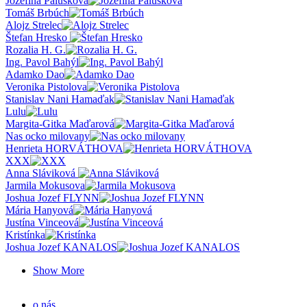
Jozefína Palušková
Tomáš Brbúch
Alojz Strelec
Štefan Hresko
Rozalia H. G.
Ing. Pavol Bahýl
Adamko Dao
Veronika Pistolova
Stanislav Nani Hamaďak
Lulu
Margita-Gitka Maďarová
Nas ocko milovany
Henrieta HORVÁTHOVA
XXX
Anna Sláviková
Jarmila Mokusova
Joshua Jozef FLYNN
Mária Hanyová
Justína Vinceová
Kristínka
Joshua Jozef KANALOS
Show More
o nás