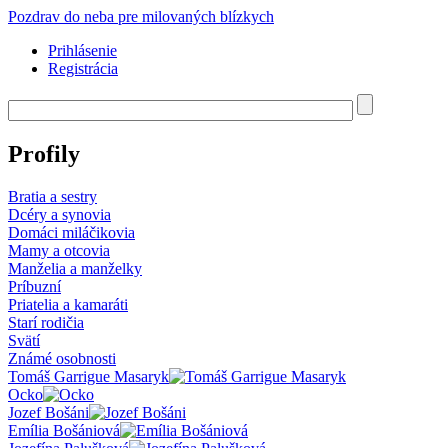
Skočiť na hlavný obsah
Pozdrav do neba pre milovaných blízkych
Prihlásenie
Registrácia
Hľadať
Vyhľadávanie
Profily
Bratia a sestry
Dcéry a synovia
Domáci miláčikovia
Mamy a otcovia
Manželia a manželky
Príbuzní
Priatelia a kamaráti
Starí rodičia
Svätí
Známé osobnosti
Tomáš Garrigue Masaryk
Ocko
Jozef Bošáni
Emília Bošániová