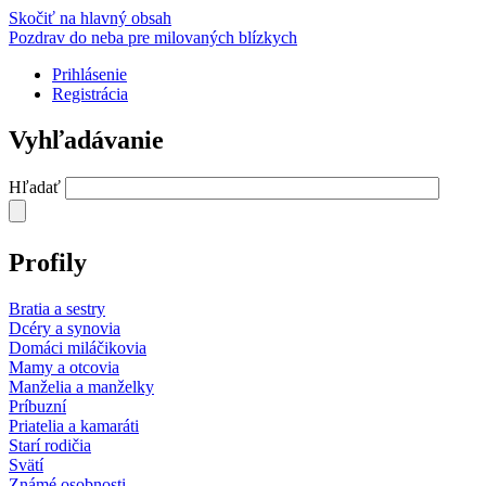
Skočiť na hlavný obsah
Pozdrav do neba pre milovaných blízkych
Prihlásenie
Registrácia
Vyhľadávanie
Hľadať
Profily
Bratia a sestry
Dcéry a synovia
Domáci miláčikovia
Mamy a otcovia
Manželia a manželky
Príbuzní
Priatelia a kamaráti
Starí rodičia
Svätí
Známé osobnosti