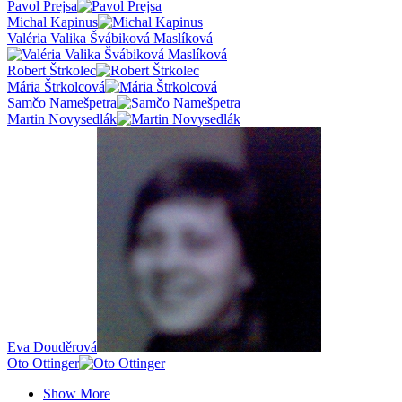
Pavol Prejsa
Michal Kapinus
Valéria Valika Švábiková Maslíková
Robert Štrkolec
Mária Štrkolcová
Samčo Namešpetra
Martin Novysedlák
Eva Douděrová
Oto Ottinger
Show More