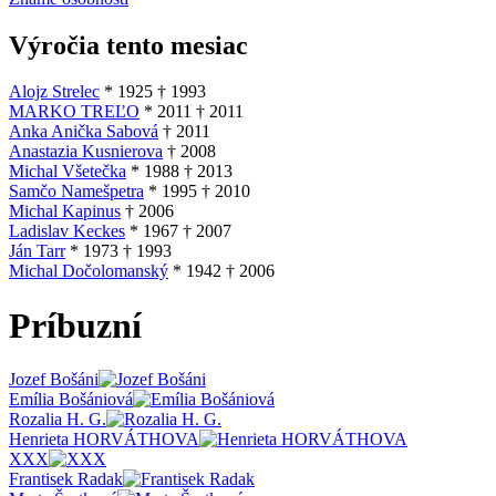
Výročia tento mesiac
Alojz Strelec
*
1925
†
1993
MARKO TREĽO
*
2011
†
2011
Anka Anička Sabová
†
2011
Anastazia Kusnierova
†
2008
Michal Všetečka
*
1988
†
2013
Samčo Namešpetra
*
1995
†
2010
Michal Kapinus
†
2006
Ladislav Keckes
*
1967
†
2007
Ján Tarr
*
1973
†
1993
Michal Dočolomanský
*
1942
†
2006
Príbuzní
Jozef Bošáni
Emília Bošániová
Rozalia H. G.
Henrieta HORVÁTHOVA
XXX
Frantisek Radak