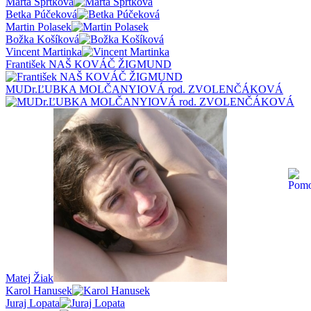
Marta Šprtková
Betka Púčeková
Martin Polasek
Božka Košíková
Vincent Martinka
František NAŠ KOVÁČ ŽIGMUND
MUDr.ĽUBKA MOLČANYIOVÁ rod. ZVOLENČÁKOVÁ
Matej Žiak
Karol Hanusek
Juraj Lopata